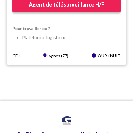
Agent de télésurveillance H/F
Pour travailler où ?
Plateforme logistique
sur deux sites : LOGNES 77 et VINCENNES 94
Pour se rendre sur le site il est préférable d'être
CDI
Lognes (77)
JOUR / NUIT
véhiculé
Dans quelles conditions ?
CDI Temps Complet
Horaires : 7h00 - 19h00 / 19h00 - 7h00
Week-end et Jour Férié
AE Coef 160 N4-E1 (2 152.09 € brut/mois )
Une évolution rapide vers un poste de
superviseur AM 160 est possible selon profil