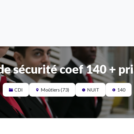
de sécurité coef 140 + pr
CDI
Moûtiers (73)
NUIT
140