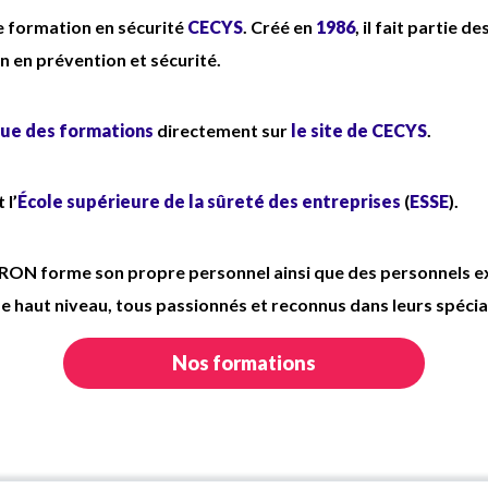
19h45,
 formation en sécurité
CECYS
. Créé en
1986
, il fait partie 
Rémunération : coefficient
AE 150
ion en prévention et sécurité.
- 2039.33 € brut/mois (12,9609 €
brut/heure)
ue des formations
directement sur
le site de CECYS
.
Tenue complète fournie
 l’
École supérieure de la sûreté des entreprises
(
ESSE
).
ORON forme son propre personnel ainsi que des personnels ex
e haut niveau, tous passionnés et reconnus dans leurs spécia
Nos formations