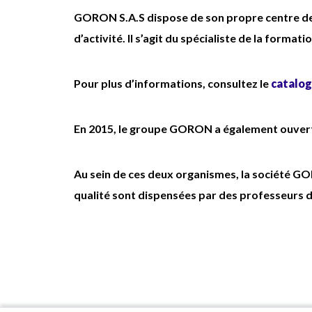
cheminements d'évacuation.
ence
GORON S.A.S dispose de son propre centre de
Intervenir sur alarme ou incident
nnue,
d’activité. Il s’agit du spécialiste de la format
(levée de doute, début
d'intervention selon consignes).
Pour plus d’informations, consultez le
catalog
Alerter et accueillir les secours
extérieurs.
En 2015, le groupe GORON a également ouvert
Porter assistance aux personnes et
dispenser les premiers secours
20h
(SST/PSE).
Au sein de ces deux organismes, la société G
)
SSIAP1 : SSI et levée de doute
qualité sont dispensées par des professeurs d
Dans quelles conditions ?
CDI Temps partiel
Le week-end : 07h-19h
Dès que possible
Coef 140 (Taux horaire brut :