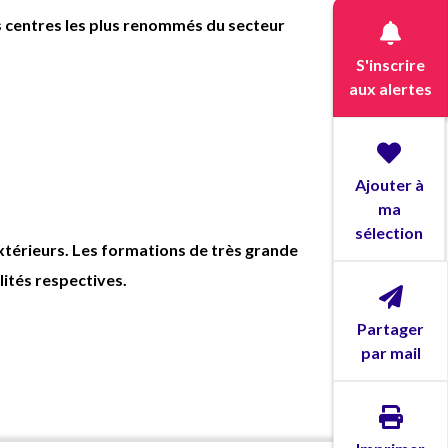
SYNC
19h45,
des centres les plus renommés du secteur
ARIT
Rémunération : coefficient
AE 150
S'inscrire
- Vi
- 2039.33 € brut/mois (12,9609 €
aux alertes
MILE
brut/heure)
- Inf
Tenue complète fournie
Stoc
Ajouter à
Vous 
ma
régio
sélection
de se
térieurs. Les formations de très grande
égale
lités respectives.
ordin
Partager
à bie
par mail
Nous