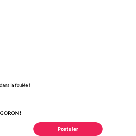
dans la foulée !
re GORON !
Postuler