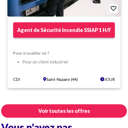
Agent de Sécurité Incendie SSIAP 1 H/F
Pour travailler où ?
Pour un client industriel
Dans un cadre dynamique
Saint-Nazaire (44)
CDI
Saint-Nazaire (44)
JOUR
Quelles sont vos missions ?
Assurer la permanence au Poste Central de
Sécurité (PCS).
Voir toutes les offres
Effectuer des rondes de sécurité préventives et
techniques.
Vous n'avez pas