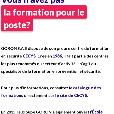
Vérifier le bon fonctionnement et la
la formation pour le
disponibilité des matériels et moyens de
secours
poste?
Garantir la vacuité des cheminements
d'évacuation.
Intervenir sur alarme ou incident (levée de
doute, début d'intervention selon consignes).
GORON S.A.S dispose de son propre centre de formation
Alerter et accueillir les secours extérieurs.
en sécurité
CECYS
. Créé en
1986
, il fait partie des centres
Porter assistance aux personnes et dispenser
les plus renommés du secteur d’activité. Il s’agit du
les premiers secours (SST/PSE).
spécialiste de la formation en prévention et sécurité.
SSIAP1 : SSI et levée de doute
Dans quelles conditions ?
Pour plus d’informations, consultez le
catalogue des
CDI Temps partiel
formations
directement sur
le site de CECYS
.
Le week-end : 07h-19h
Dès que possible
En 2015, le groupe GORON a également ouvert l’
École