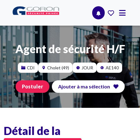
Agent de sécurité H/F
CDI
Cholet (49)
JOUR
AE140
Postuler
Ajouter à ma sélection
Détail de la