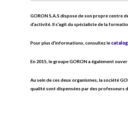
primes conventionnelles +
es
heures supplémentaires
GORON S.A.S dispose de son propre centre de
payées tous les mois + 110€
d’activité. Il s’agit du spécialiste de la format
brut/mois)
Tenue complète fournie
Pour plus d’informations, consultez le
catalog
En 2015, le groupe GORON a également ouvert
Au sein de ces deux organismes, la société G
qualité sont dispensées par des professeurs d