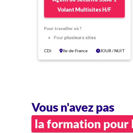
1
Volant Multisites H/F
Pour travailler où ?
Pour
plusieurs sites
Dans un
environnement
 NUIT
CDI
Ile-de-France
JOUR / NUIT
dynamique et varié
Ile de France
Dans quelles conditions ?
CDI Temps complet
Vacations de
JOUR
et/ou
NUIT
T
(vous palliez aux absences)
Vous n'avez pas
Salaire variant de 2039.33 € à
€
2300 € brut/mois (Coef. AE
la formation pour 
re)
150 + prime de fonction +
eures