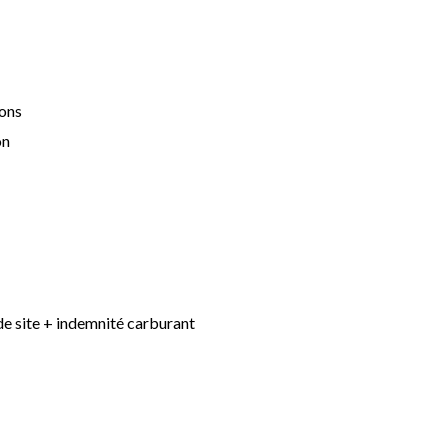
ions
on
e site + indemnité carburant