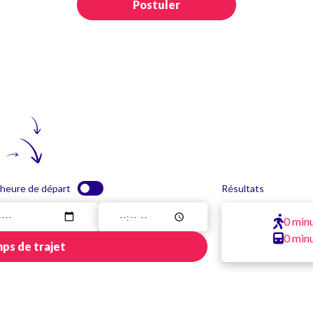
Postuler
 heure de départ
Résultats
0 min
0 min
ps de trajet