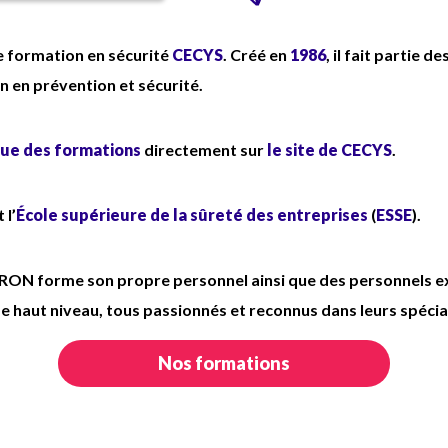
primes conventionnelles +
heures supplémentaires
 formation en sécurité
CECYS
. Créé en
1986
, il fait partie 
payées tous les mois + 110€
ion en prévention et sécurité.
brut/mois)
Tenue complète fournie
ue des formations
directement sur
le site de CECYS
.
 l’
École supérieure de la sûreté des entreprises
(
ESSE
).
ORON forme son propre personnel ainsi que des personnels ex
e haut niveau, tous passionnés et reconnus dans leurs spécia
Nos formations