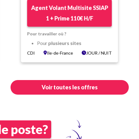
Agent Volant Multisite SSIAP
1 + Prime 110€ H/F
Pour travailler où ?
Pour
plusieurs sites
Dans un
environnement
CDI
Ile-de-France
JOUR / NUIT
dynamique et varié
Ile de France
Dans quelles conditions ?
Voir toutes les offres
CDI Temps complet
Vacations de
JOUR
et/ou
NUIT
(vous palliez aux absences)
Salaire variant de
1 965,78 €
le poste?
€ à 2 400 € brut/mois (Coef.
AE 140 + prime de fonction +