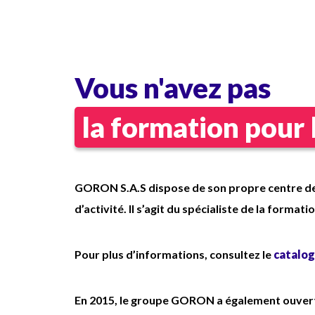
Assurer la permanence au Poste
nt
Central de Sécurité (PCS).
Effectuer des rondes de sécurité
préventives et techniques.
Vous n'avez pas
Vérifier le bon fonctionnement et
la disponibilité des matériels et
la formation pour 
moyens de secours
Garantir la vacuité des
cheminements d'évacuation.
ence
GORON S.A.S dispose de son propre centre de
Intervenir sur alarme ou incident
nnue,
d’activité. Il s’agit du spécialiste de la format
(levée de doute, début
d'intervention selon consignes).
Pour plus d’informations, consultez le
catalog
Alerter et accueillir les secours
extérieurs.
En 2015, le groupe GORON a également ouvert
Porter assistance aux personnes et