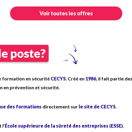
Lutte contre la démarque inconnue,
le pré vol ;
Voir toutes les offres
Vidéosurveillance, ronde arrière
caisse et magasin.
Dans quelles conditions ?
Poste d'Agent de Sécurité H/F en
le poste?
CDI à temps plein
Vacations de JOUR de
08h15 à
19h45,
 formation en sécurité
CECYS
. Créé en
1986
, il fait partie 
Rémunération : coefficient
AE 150
ion en prévention et sécurité.
- 2039.33 € brut/mois (12,9609 €
brut/heure)
ue des formations
directement sur
le site de CECYS
.
Tenue complète fournie
 l’
École supérieure de la sûreté des entreprises
(
ESSE
).