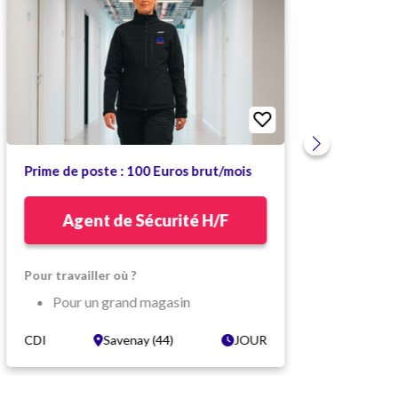
Prime de poste : 100 Euros brut/mois
T
Agent de Sécurité H/F
Dans
Pour travailler où ?
nous
Pour un grand magasin
inst
Dans un cadre dynamique
CDI
Savenay (44)
JOUR
CDI
dépa
Herbignac (44)
à Nan
Quelles sont vos missions ?