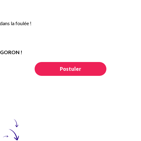
dans la foulée !
re GORON !
Postuler