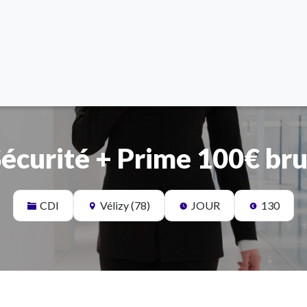
écurité + Prime 100€ br
CDI
Vélizy (78)
JOUR
130