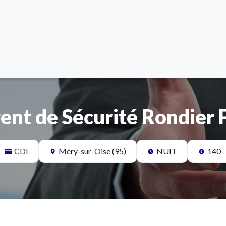
ent de Sécurité Rondier 
CDI
Méry-sur-Oise (95)
NUIT
140