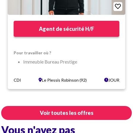
Agent de sécurité H/F
Pour travailler où ?
Immeuble Bureau Prestige
Dans un cadre moderne et dynamique
Le Plessis-Robinson (92)
CDI
Le Plessis Robinson (92)
JOUR
Dans quelles conditions ?
CDI Temps complet
Vacations de jour : du lundi au vendredi de 13h à
Voir toutes les offres
20h et 1 à 2 samedis par mois
Coef AE 140 (1965,78€ brut/mois)
Vous n'avez pas
Tenue complète fournie