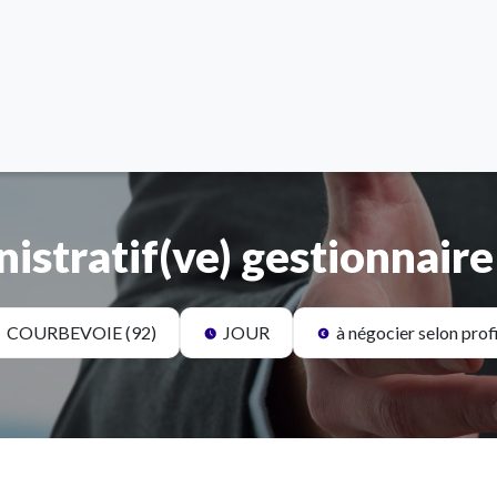
nistratif(ve) gestionnair
COURBEVOIE (92)
JOUR
à négocier selon prof