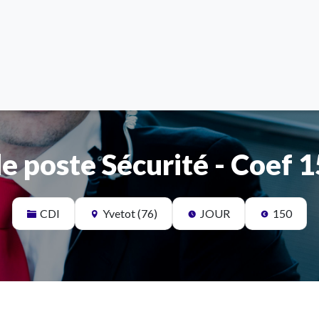
e poste Sécurité - Coef 
CDI
Yvetot (76)
JOUR
150