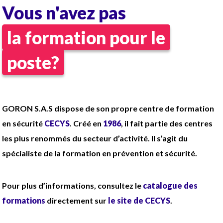
Coef 140 (1912.24€ brut/mois)
Vous n'avez pas
Carte professionnelle APS, SST, HOBO
la formation pour le
obligatoire
Tenue complète fournie
poste?
GORON S.A.S dispose de son propre centre de formation
en sécurité
CECYS
. Créé en
1986
, il fait partie des centres
les plus renommés du secteur d’activité. Il s’agit du
spécialiste de la formation en prévention et sécurité.
Pour plus d’informations, consultez le
catalogue des
formations
directement sur
le site de CECYS
.