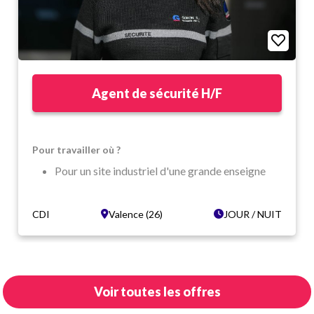
Agent de sécurité H/F
Pour travailler où ?
Pour un site industriel d'une grande enseigne
Dans un cadre dynamique
Valence (26)
CDI
Valence (26)
JOUR / NUIT
Dans quelles conditions ?
CDI Temps complet
Vacations de jour et/ou nuit , week-end et jours
Voir toutes les offres
fériés