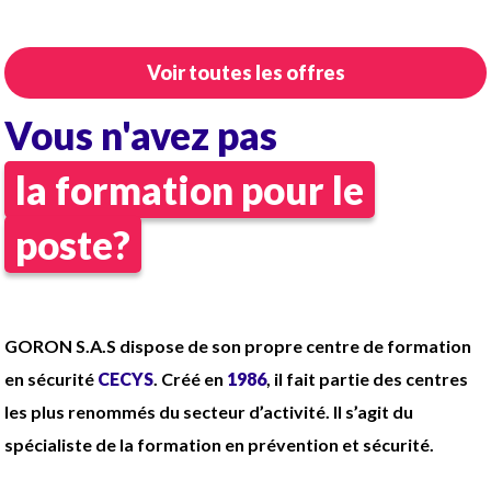
Dans quelles conditions ?
CDI Temps complet
Vacations de
JOUR
et/ou
NUIT
(vous palliez
Voir toutes les offres
aux absences)
Vous n'avez pas
Salaire variant de 2039.33 € à 2300 €
brut/mois (Coef. AE 150 + prime de
la formation pour le
fonction + primes conventionnelles +
heures supplémentaires payées tous les
poste?
mois + 110€ brut/mois)
Tenue complète fournie
GORON S.A.S dispose de son propre centre de formation
en sécurité
CECYS
. Créé en
1986
, il fait partie des centres
les plus renommés du secteur d’activité. Il s’agit du
spécialiste de la formation en prévention et sécurité.