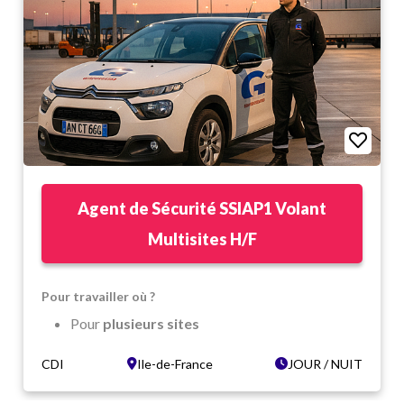
Agent de Sécurité SSIAP1 Volant
Multisites H/F
Pour travailler où ?
Pour
plusieurs sites
Dans un
environnement dynamique et varié
CDI
Ile-de-France
JOUR / NUIT
Ile de France