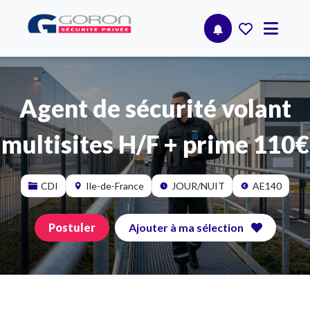
Agent de sécurité volant
multisites H/F + prime 110€
CDI
Ile-de-France
JOUR/NUIT
AE140
Postuler
Ajouter à ma sélection