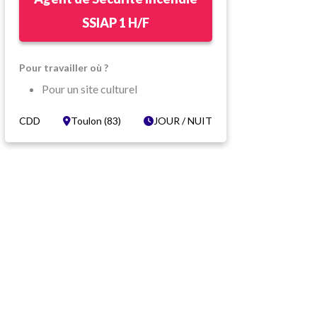
SSIAP 1 H/F
Pour travailler où ?
Pour un site culturel
Avec une équipe dynamique
CDD
Toulon (83)
JOUR / NUIT
Toulon (83)
Dans quelles conditions ?
CDD Temps partiel
Vacations de 6h et 12h
Coef AE140 (12.96€ brut/heure)
Tenue complète fournie