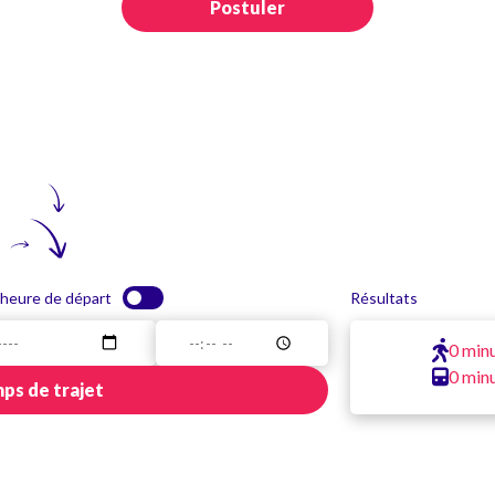
Postuler
 heure de départ
Résultats
0 min
0 min
ps de trajet