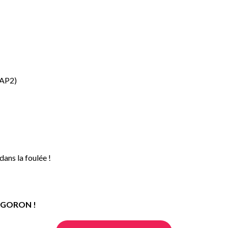
IAP2)
dans la foulée !
re GORON !