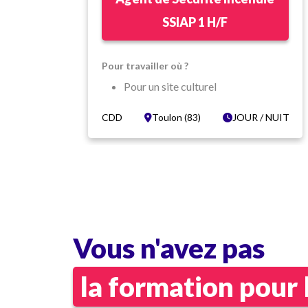
SSIAP 1 H/F
Pour travailler où ?
Pour un site culturel
Avec une équipe dynamique
 NUIT
CDD
Toulon (83)
JOUR / NUIT
Toulon (83)
Dans quelles conditions ?
CDD Temps partiel
 de
Vacations de 6h et 12h
Coef AE140 (12.96€ brut/heure)
Tenue complète fournie
Vous n'avez pas
la formation pour 