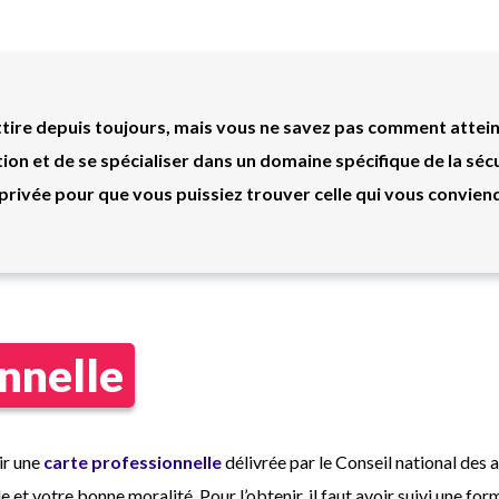
tire depuis toujours, mais vous ne savez pas comment atteindr
tion et de se spécialiser dans un domaine spécifique de la sécu
 privée pour que vous puissiez trouver celle qui vous conviend
nnelle
ir une
carte professionnelle
délivrée par le Conseil national des 
e et votre bonne moralité. Pour l’obtenir, il faut avoir suivi une for