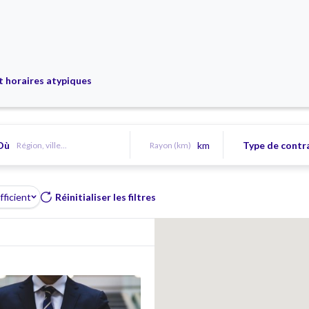
t horaires atypiques
Où
km
Type de contr
ficient
Réinitialiser les filtres