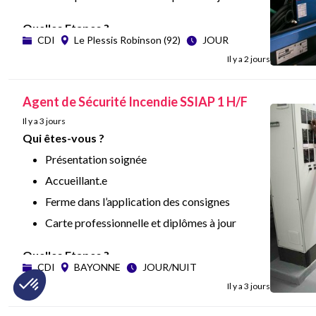
contrat dans la foulée !
Quelles Etapes ?
Intégration en formation aux alentours du
CDI
Le Plessis Robinson (92)
JOUR
Entretien téléphonique
15/09,
Il y a 2 jours
Entretien physique
Vous vous reconnaissez, rejoignez l’aventure
Et si tout se passe bien, signature du
Agent de Sécurité Incendie SSIAP 1 H/F
GORON !
contrat dans la foulée !
Il y a 3 jours
Qui êtes-vous ?
Présentation soignée
Vous vous reconnaissez, rejoignez l’aventure
Accueillant.e
GORON !
Ferme dans l’application des consignes
Carte professionnelle et diplômes à jour
Quelles Etapes ?
CDI
BAYONNE
JOUR/NUIT
Entretien téléphonique
Il y a 3 jours
Entretien physique