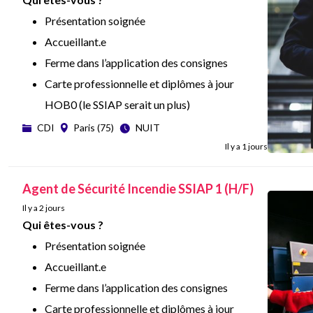
Présentation soignée
Accueillant.e
Ferme dans l’application des consignes
Carte professionnelle et diplômes à jour
HOB0 (le SSIAP serait un plus)
Titulaire du permis de conduire
CDI
Paris (75)
NUIT
Il y a 1 jours
Missions :
Réaliser des rondes pointées, remonter toute
Agent de Sécurité Incendie SSIAP 1 (H/F)
anomalie rencontrée lors de ces rondes, etc...
Il y a 2 jours
Qui êtes-vous ?
Quelles Etapes ?
Présentation soignée
Entretien téléphonique
Accueillant.e
Entretien physique
Ferme dans l’application des consignes
Et si tout se passe bien, signature du
Carte professionnelle et diplômes à jour